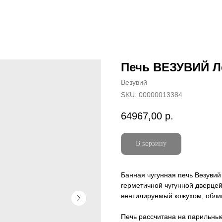
Печь ВЕЗУВИЙ Ле
Везувий
SKU:
00000013384
64967,00
р.
В корзину
Банная чугунная печь Везувий
герметичной чугунной дверцей
вентилируемый кожухом, обл
Печь рассчитана на парильны