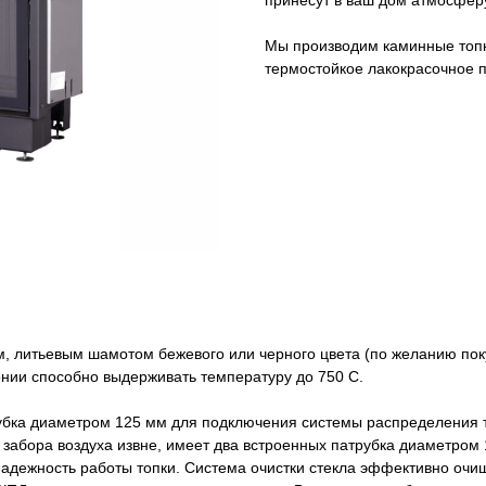
принесут в ваш дом атмосферу
Мы производим каминные топк
термостойкое лакокрасочное 
 литьевым шамотом бежевого или черного цвета (по желанию пок
онии способно выдерживать температуру до 750 С.
рубка диаметром 125 мм для подключения системы распределения 
абора воздуха извне, имеет два встроенных патрубка диаметром 
надежность работы топки. Система очистки стекла эффективно очи