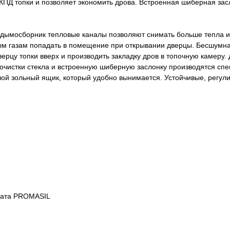
 КПД топки и позволяет экономить дрова. Встроенная шиберная за
в дымосборник тепловые каналы позволяют снимать больше тепла и
м газам попадать в помещение при открывании дверцы. Бесшумна
рцу топки вверх и производить закладку дров в топочную камеру.
у очистки стекла и встроенную шиберную заслонку производятся 
шой зольный ящик, который удобно вынимается. Устойчивые, регул
иката PROMASIL