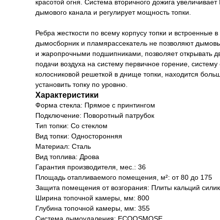
красотой огня. Система вторичного дожига увеличивает
дымового канала и регулирует мощность топки.
Ребра жесткости по всему корпусу топки и встроенные 
дымосборник и пламярассекатель не позволяют дымовы
и жаропрочными подшипниками, позволяет открывать две
подачи воздуха на систему первичное горение, систем
колосниковой решеткой в днище топки, находится боль
установить топку по уровню.
Характеристики
Форма стекла: Прямое с принтингом
Подключение: Поворотный патрубок
Тип топки: Со стеклом
Вид топки: Односторонняя
Материал: Сталь
Вид топлива: Дрова
Гарантия производителя, мес.: 36
Площадь отапливаемого помещения, м²: от 80 до 175
Защита помещения от возгорания: Плиты кальций сил
Ширина топочной камеры, мм: 800
Глубина топочной камеры, мм: 355
Система дымоудаления: ECOOSMOSE