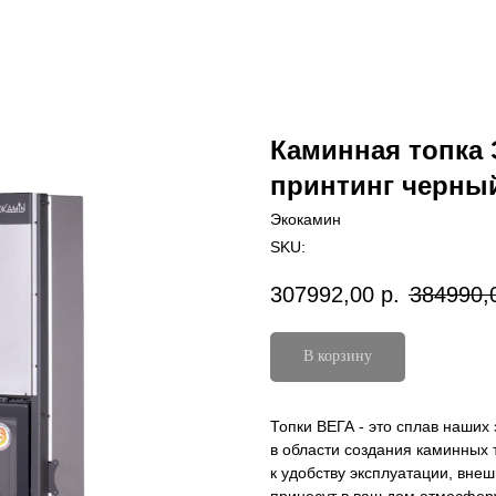
Каминная топка 
принтинг черны
Экокамин
SKU:
307992,00
р.
384990,
В корзину
Топки ВЕГА - это сплав наших
в области создания каминных 
к удобству эксплуатации, вне