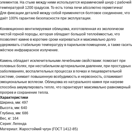
элементов. На стыке между ними используется керамический шнур с рабочей
температурой 1200 градусов. То есть топка печи абсолютно герметична!
Для фиксации деталей между собой применяется болтовое соединение, что
даёт 100% гарантию безопасности при эксплуатации.
Конвекционно-вентилируемая облицовка, изготовленная из экологически
чистой горной породы, которая обладает большой теплоёмкостью, что
позволяет камню в короткие сроки нагреваться и максимально долго
удерживать стабильную температуру в парильном помещении, а также гасить
жёсткое инфракрасное излучение.
Камень обладает исключительными лечебными свойствами: помогает при
головных болях, при нестабильном артериальном давлении, при простудных
заболеваниях, воспалительных процессах в почках и пищеварительной
системе, снимает повышенную возбудимость и нервозность, сглаживает
эмоциональные всплески. Облицовка из натурального камня при нагреве
способна аккумулировать тепло, что гарантирует максимально равномерный
прогрев и сохранение тепла.
Характеристики
Ширина, мм: 497
Высота, мм: 640
Глубина, мм: 686
Вес, кг: 164
Серия: Легенда
Материал: Жаростойкий чугун (ГОСТ 1412-85)