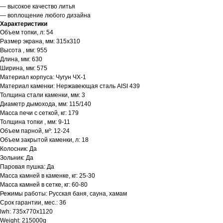
— высокое качество литья
— воплощение любого дизайна
Характеристики
Объем топки, л: 54
Размер экрана, мм: 315х310
Высота , мм: 955
Длина, мм: 630
Ширина, мм: 575
Материал корпуса: Чугун ЧХ-1
Материал каменки: Нержавеющая сталь AISI 439
Толщина стали каменки, мм: 3
Диаметр дымохода, мм: 115/140
Масса печи с сеткой, кг: 179
Толщина топки , мм: 9-11
Объем парной, м³: 12-24
Объем закрытой каменки, л: 18
Колосник: Да
Зольник: Да
Паровая пушка: Да
Масса камней в каменке, кг: 25-30
Масса камней в сетке, кг: 60-80
Режимы работы: Русская баня, сауна, хамам
Срок гарантии, мес.: 36
lwh: 735x770x1120
Weight: 215000g