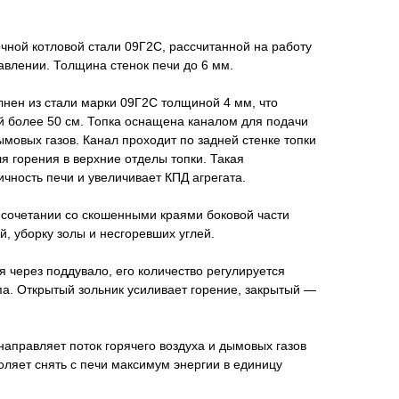
очной котловой стали 09Г2С, рассчитанной на работу
авлении. Толщина стенок печи до 6 мм.
нен из стали марки 09Г2С толщиной 4 мм, что
й более 50 см. Топка оснащена каналом для подачи
ымовых газов. Канал проходит по задней стенке топки
ля горения в верхние отделы топки. Такая
чность печи и увеличивает КПД агрегата.
 сочетании со скошенными краями боковой части
ой, уборку золы и несгоревших углей.
я через поддувало, его количество регулируется
а. Открытый зольник усиливает горение, закрытый —
аправляет поток горячего воздуха и дымовых газов
воляет снять с печи максимум энергии в единицу