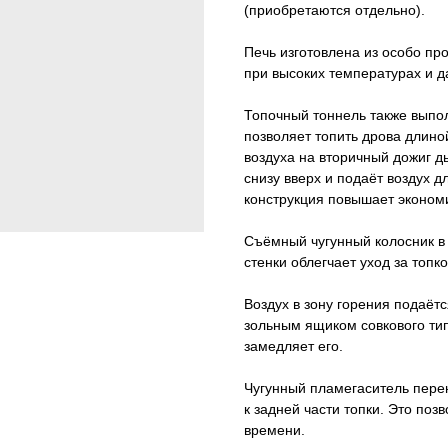
(приобретаются отдельно).
Печь изготовлена из особо пр
при высоких температурах и д
Топочный тоннель также выпол
позволяет топить дрова длино
воздуха на вторичный дожиг д
снизу вверх и подаёт воздух д
конструкция повышает экономи
Съёмный чугунный колосник в
стенки облегчает уход за топк
Воздух в зону горения подаётс
зольным ящиком совкового тип
замедляет его.
Чугунный пламегаситель перен
к задней части топки. Это поз
времени.