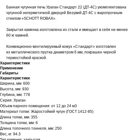
Банная чугунная печь Ураган Стандарт 22 (ДТ-4С) укомплектована
чугунной негерметичной дверцей Везувий ДТ-4С с жаропрочным
стеклом «SCHOTT ROBAX».
Закрытая каменка изготовлена из стали и вмещает в себя не менее
60 кг камней.
Конвекционно-вентилируемый кожух «Стандарт» изготовлен
из металлического прутка диаметром 6 мм, покрашен черной
термостойкой краской.
Характеристики
Применение
Габариты
Характеристики
Ширина, мм: 600
Высота, мм: 930
Глубина, мм: 778
Серия: Ураган
Объем парного помещения: от 12 до 24 м3
Материал топки: Жаростойкий чугун (ГОСТ 1412-85)
Длина топки, мм: 355
Толщина топки, мм: 6
Длина топочного тоннеля, мм: 250
Вес, кг: 94.3
Тип каменки: закрытая