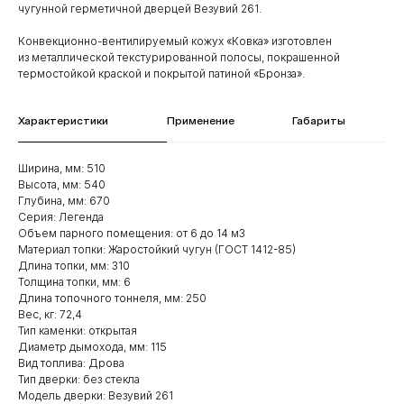
чугунной герметичной дверцей Везувий 261.
Конвекционно-вентилируемый кожух «Ковка» изготовлен
из металлической текстурированной полосы, покрашенной
термостойкой краской и покрытой патиной «Бронза».
Характеристики
Применение
Габариты
Ширина, мм: 510
Высота, мм: 540
Глубина, мм: 670
Серия: Легенда
Объем парного помещения: от 6 до 14 м3
Материал топки: Жаростойкий чугун (ГОСТ 1412-85)
Длина топки, мм: 310
Толщина топки, мм: 6
Длина топочного тоннеля, мм: 250
Вес, кг: 72,4
Тип каменки: открытая
Диаметр дымохода, мм: 115
Вид топлива: Дрова
Тип дверки: без стекла
Модель дверки: Везувий 261