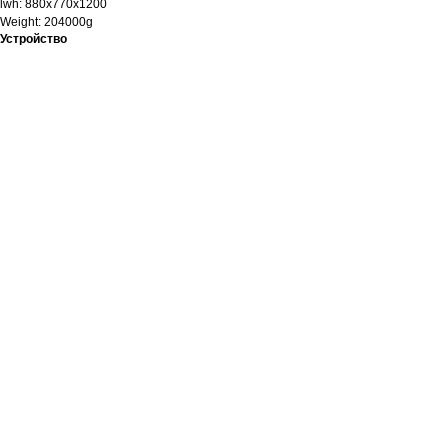
lwh: 880x770x1200
Weight: 204000g
Устройство