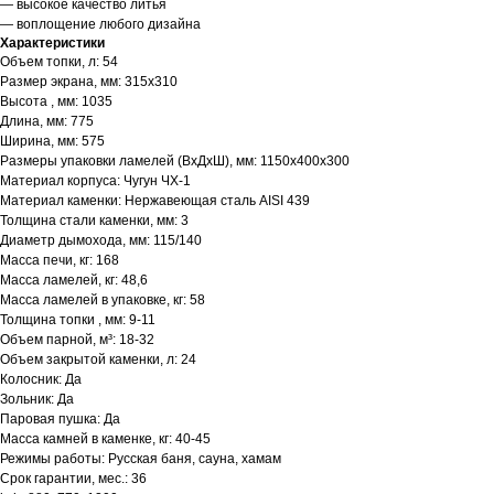
— высокое качество литья
— воплощение любого дизайна
Характеристики
Объем топки, л: 54
Размер экрана, мм: 315х310
Высота , мм: 1035
Длина, мм: 775
Ширина, мм: 575
Размеры упаковки ламелей (ВхДхШ), мм: 1150х400х300
Материал корпуса: Чугун ЧХ-1
Материал каменки: Нержавеющая сталь AISI 439
Толщина стали каменки, мм: 3
Диаметр дымохода, мм: 115/140
Масса печи, кг: 168
Масса ламелей, кг: 48,6
Масса ламелей в упаковке, кг: 58
Толщина топки , мм: 9-11
Объем парной, м³: 18-32
Объем закрытой каменки, л: 24
Колосник: Да
Зольник: Да
Паровая пушка: Да
Масса камней в каменке, кг: 40-45
Режимы работы: Русская баня, сауна, хамам
Срок гарантии, мес.: 36