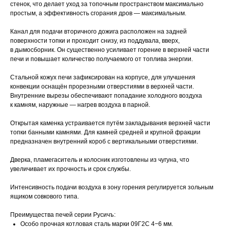
стенок, что делает уход за топочным пространством максимально
простым, а эффективность сгорания дров — максимальным.
Канал для подачи вторичного дожига расположен на задней
поверхности топки и проходит снизу, из поддувала, вверх,
в дымосборник. Он существенно усиливает горение в верхней части
печи и повышает количество получаемого от топлива энергии.
Стальной кожух печи зафиксирован на корпусе, для улучшения
конвекции оснащён прорезными отверстиями в верхней части.
Внутренние вырезы обеспечивают попадание холодного воздуха
к камням, наружные — нагрев воздуха в парной.
Открытая каменка устраивается путём закладывания верхней части
топки банными камнями. Для камней средней и крупной фракции
предназначен внутренний короб с вертикальными отверстиями.
Дверка, пламегаситель и колосник изготовлены из чугуна, что
увеличивает их прочность и срок службы.
Интенсивность подачи воздуха в зону горения регулируется зольным
ящиком совкового типа.
Преимущества печей серии Русичъ:
Особо прочная котловая сталь марки 09Г2С 4−6 мм.