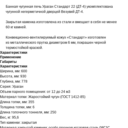
Банная чугунная печь Ураган Стандарт 22 (ДТ-4) укомплектована
чугунной негерметичной дверцей Везувий ДТ-4.
Закрытая каменка изготовлена из стали и вмещает в себя не менее
60 кг камней.
Конвекционно-вентилируемый кожух «Стандарт» изготовлен
из металлического прутка диаметром 6 мм, покрашен черной
термостойкой краской.
Характеристики
Применение
Габариты
Характеристики
Ширина, мм: 600
Высота, мм: 930
Глубина, мм: 778
Серия: Ураган
Объем парного помещения: от 12 до 24 м3
Материал топки: Жаростойкий чугун (ГОСТ 1412-85)
Длина топки, мм: 355
Толщина топки, мм: 6
Длина топочного тоннеля, мм: 250
Вес, кг: 95,6
Тип каменки: закрытая
Материал закрытой каменки: особо прочная котловая сталь 09Г2С