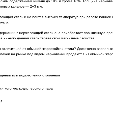
высоким содержанием никеля до 10% и хрома 18%. Толщина нержаве
дымовых каналов — 2−3 мм.
веющая сталь и не боится высоких температур при работе банной 
икеля.
одержании в нержавеющей стали она приобретает повышенную прочн
я никелю данная сталь теряет свои магнитные свойства.
 отличить её от обычной жаростойкой стали? Достаточно воспольз
 печей на рынке под видом нержавейки продаются из обычной жаро
ещении или подключения отопления
мягкого мелкодисперсного пара
ой