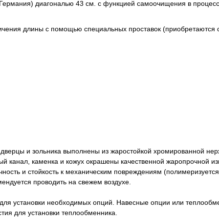
ермания) диагональю 43 см. с функцией самоочищения в процесс
ичения длины с помощью специальных проставок (приобретаются 
, дверцы и зольника выполнены из жаростойкой хромированной нер
ый канал, каменка и кожух окрашены качественной жаропрочной из
чность и стойкость к механическим повреждениям (полимеризуется
мендуется проводить на свежем воздухе.
для установки необходимых опций. Навесные опции или теплообмен
стия для установки теплообменника.