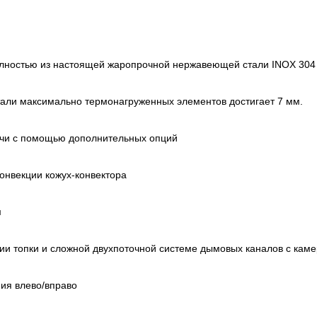
лностью из настоящей жаропрочной нержавеющей стали INOX 304 
али максимально термонагруженных элементов достигает 7 мм.
ечи с помощью дополнительных опций
онвекции кожух-конвектора
м
ии топки и сложной двухпоточной системе дымовых каналов с кам
ия влево/вправо