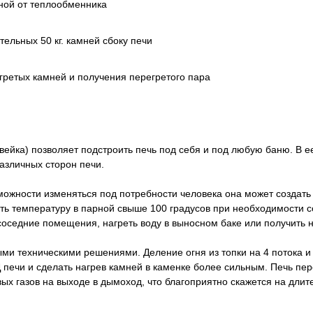
ной от теплообменника
ельных 50 кг. камней сбоку печи
гретых камней и получения перегретого пара
ейка) позволяет подстроить печь под себя и под любую баню. В 
азличных сторон печи.
можности изменяться под потребности человека она может создат
нять температуру в парной свыше 100 градусов при необходимости
соседние помещения, нагреть воду в выносном баке или получить 
ми техническими решениями. Деление огня из топки на 4 потока и
печи и сделать нагрев камней в каменке более сильным. Печь пер
х газов на выходе в дымоход, что благоприятно скажется на длит