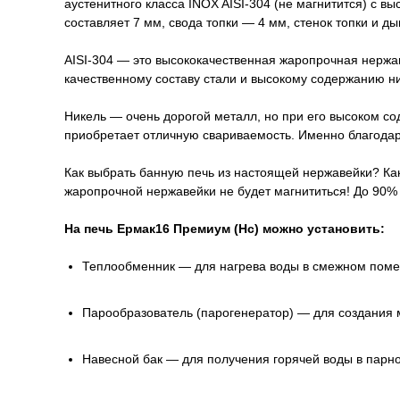
аустенитного класса INOX AISI-304 (не магнитится) с 
составляет 7 мм, свода топки — 4 мм, стенок топки и 
AISI-304 — это высококачественная жаропрочная нержа
качественному составу стали и высокому содержанию н
Никель — очень дорогой металл, но при его высоком с
приобретает отличную свариваемость. Именно благодар
Как выбрать банную печь из настоящей нержавейки? Как
жаропрочной нержавейки не будет магнититься! До 90%
На печь Ермак16 Премиум (Нс) можно установить:
Теплообменник — для нагрева воды в смежном пом
Парообразователь (парогенератор) — для создания 
Навесной бак — для получения горячей воды в парн