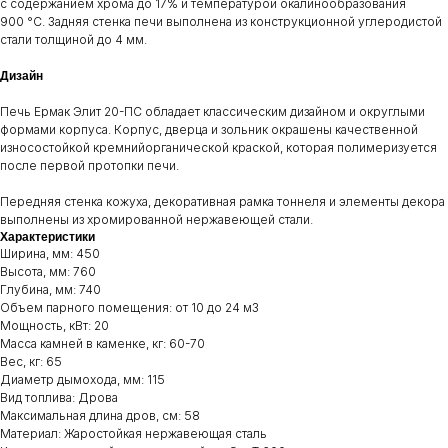
с содержанием хрома до 17% и температурой окалинообразования
900 °C. Задняя стенка печи выполнена из конструкционной углеродистой
стали толщиной до 4 мм.
Дизайн
Печь Ермак Элит 20-ПC обладает классическим дизайном и округлыми
формами корпуса. Корпус, дверца и зольник окрашены качественной
износостойкой кремнийорганической краской, которая полимеризуется
после первой протопки печи.
Передняя стенка кожуха, декоративная рамка тоннеля и элементы декора
выполнены из хромированной нержавеющей стали.
Характеристики
Ширина, мм: 450
Высота, мм: 760
Глубина, мм: 740
Объем парного помещения: от 10 до 24 м3
Мощность, кВт: 20
Масса камней в каменке, кг: 60-70
Вес, кг: 65
Диаметр дымохода, мм: 115
Вид топлива: Дрова
Максимальная длина дров, см: 58
Материал: Жаростойкая нержавеющая сталь