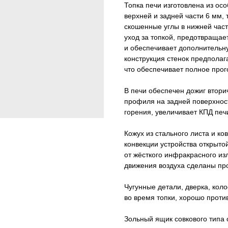
Топка печи изготовлена из ос
верхней и задней части 6 мм,
скошенные углы в нижней част
уход за топкой, предотвращае
и обеспечивает дополнительну
конструкция стенок предполаг
что обеспечивает полное прог
В печи обеспечен дожиг втори
профиля на задней поверхности
горения, увеличивает КПД печ
Кожух из стального листа и к
конвекции устройства открыт
от жёсткого инфракрасного из
движения воздуха сделаны про
Чугунные детали, дверка, кол
во время топки, хорошо проти
Зольный ящик совкового типа 