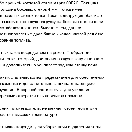
обо прочной котловой стали марки 09Г2С. Толщина
 толщина боковых стенок 4 мм. Топка имеет
и боковых стенок топки. Такая конструкция облегчает
т высокую тепловую нагрузку на боковые стенки печи
ю жёсткость стенок. Вместе с тем, данная
ает направление дров ближе к колосниковой решётке,
орание топлива.
чных газов посредством широкого П-образного
 топки, который, доставляя воздух в зону активного
и и дополнительно усиливает заднюю стенку печи.
ованых стальных колец предназначен для обеспечения
ой каменки и дополнительно защищает парящихся
лучения. В верхней части кожуха для усиления
резные отверстия в виде языков пламени.
осник, пламегаситель, не меняют своей геометрии
востоят высокой температуре.
отлично подходит для уборки печи и удаления золы.