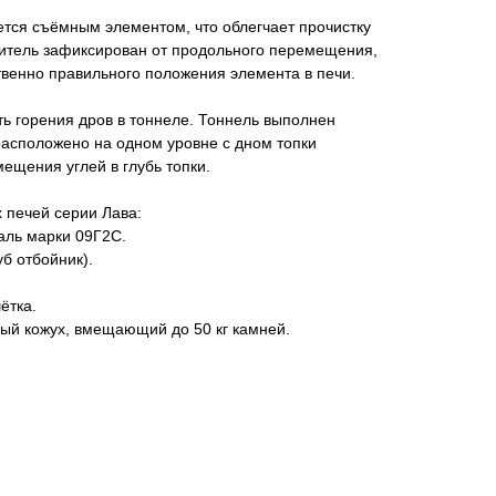
тся съёмным элементом, что облегчает прочистку
ситель зафиксирован от продольного перемещения,
твенно правильного положения элемента в печи.
ь горения дров в тоннеле. Тоннель выполнен
 расположено на одном уровне с дном топки
ещения углей в глубь топки.
печей серии Лава:
аль марки 09Г2С.
б отбойник).
ётка.
ый кожух, вмещающий до 50 кг камней.