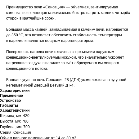
Преимущество печи «Сенсация» — объемная, вентилируемая
каменка, позволяющая максимально быстро нагреть камни с четырёх
сторон в кратчайшие сроки.
Большая масса камней, закладываемая в каменку печи, нагревается
до 350 °C, что позволяет обеспечить стабильность температуры
в парилке и является мощным парогенератором.
Поверхность нагрева печи охвачена сверхъемким наружным
конвекционно-вентилируемым кожухом, что значительно ускоряет
нагревание воздуха в парилке за счёт образуемого им мощного
конвекционного потока.
Банная чугунная печь Сенсация 28 (ДТ-4) укомплектована чугунной
негерметичной дверцей Везувий ДТ-4.
Характеристики
Применение
Устройство
Габариты
Характеристики
Ширина, мм: 420
Высота, мм: 780
Глубина, мм: 700
Серия: Сенсация
Объем парного помещения: от 14 до 30 м3