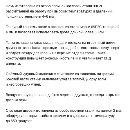
Печь изготовлена из особо прочной котловой стали 09Г2С,
рассчитанной на работу при высоких температурах и давлении.
Толщина стенок печи 4−6 мм.
Топочный тоннель также выполнен из стали марки 09Г2С толщиной
4 мм, и позволяет использовать дрова длиной более 50 см.
Топка оснащена каналом для подачи воздуха на вторичный дожиг
дымовых газов. Канал проходит по задней стенке топки снизу вверх
и подаёт воздух для горения в верхние отделы топки. Такая
конструкция повышает экономичность печи и увеличивает КПД
агрегата.
Съёмный чугунный колосник в сочетании со скошенными краями
боковой части стенки облегчает уход за топкой, уборку золы
и несгоревших углей.
Воздух в зону горения подаётся через поддувало, спереди закрытое
дверью печи.
Стальная дверь изготовлена из особо прочной стали толщиной 2 мм,
оборудована термостойким стеклом и выдерживает температуру
до 650 градусов.