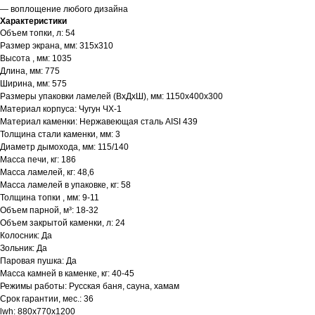
— воплощение любого дизайна
Характеристики
Объем топки, л: 54
Размер экрана, мм: 315х310
Высота , мм: 1035
Длина, мм: 775
Ширина, мм: 575
Размеры упаковки ламелей (ВхДхШ), мм: 1150х400х300
Материал корпуса: Чугун ЧХ-1
Материал каменки: Нержавеющая сталь AISI 439
Толщина стали каменки, мм: 3
Диаметр дымохода, мм: 115/140
Масса печи, кг: 186
Масса ламелей, кг: 48,6
Масса ламелей в упаковке, кг: 58
Толщина топки , мм: 9-11
Объем парной, м³: 18-32
Объем закрытой каменки, л: 24
Колосник: Да
Зольник: Да
Паровая пушка: Да
Масса камней в каменке, кг: 40-45
Режимы работы: Русская баня, сауна, хамам
Срок гарантии, мес.: 36
lwh: 880x770x1200