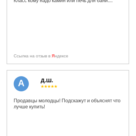
Класс кому надо камин или печь для бани....
Ссылка на отзыв в
Я
ндексе
Д.Ш.
А
★★★★★
Продавцы молодцы! Подскажут и объяснят что
лучше купить!