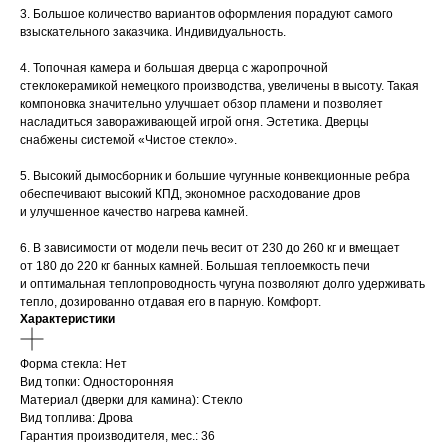
3. Большое количество вариантов оформления порадуют самого
взыскательного заказчика. Индивидуальность.
4. Топочная камера и большая дверца с жаропрочной
стеклокерамикой немецкого производства, увеличены в высоту. Такая
компоновка значительно улучшает обзор пламени и позволяет
насладиться завораживающей игрой огня. Эстетика. Дверцы
снабжены системой «Чистое стекло».
5. Высокий дымосборник и большие чугунные конвекционные ребра
обеспечивают высокий КПД, экономное расходование дров
и улучшенное качество нагрева камней.
6. В зависимости от модели печь весит от 230 до 260 кг и вмещает
от 180 до 220 кг банных камней. Большая теплоемкость печи
и оптимальная теплопроводность чугуна позволяют долго удерживать
тепло, дозированно отдавая его в парную. Комфорт.
Характеристики
Форма стекла: Нет
Вид топки: Односторонняя
Материал (дверки для камина): Стекло
Вид топлива: Дрова
Гарантия производителя, мес.: 36