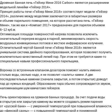
Дровяная банная печь «Гейзер Мини 2016 Carbon» является расширением
модельной линейки «Гейзер 2014».
Принцип работы печи «Гейзер Мини 2016» соответствует модели «Гейзер
2014», различие между моделями заключается в габаритных размерах
и объеме парильного помещения, на которое рассчитана печь. «Гейзер
Мини», так же как и «Компакт 2017» предназначен для парилок объемом
6−12 куб.м.
Оптимизация площади поверхностей нагрева позволила исключить
значительный перегрев воздуха в парной, минимизировать скорость
воздушных конвекционных потоков и жесткое инфракрасное излучение.
Отличительной чертой банной печи «Гейзер Мини 2016» является
уникальная система двойного парообразования, которая позволяет получить
исключительно качественный легкий пар. При этом не требуются какие-то
специальные навыки профессионального парильщика.
Воронка со встроенным клапаном-дозатором поможет налить именно
столько воды, сколько надо, и не позволит «залить» камни. А две
последовательные каменки (сначала закрытая, а потом открытая) доведут
пар до нужных кондиций. Образование пара обычно сопровождается звуком,
напоминающим шум камчатских гейзеров.
Печь ориентирована на гурманов банных процедур. За счет подачи воды
в открытую или закрытую каменку вы можете создавать режим парения
от «русской бани» — с умеренной температурой при повышенной влажности,
до «финской сауны» — с повышенной температурой и пониженной