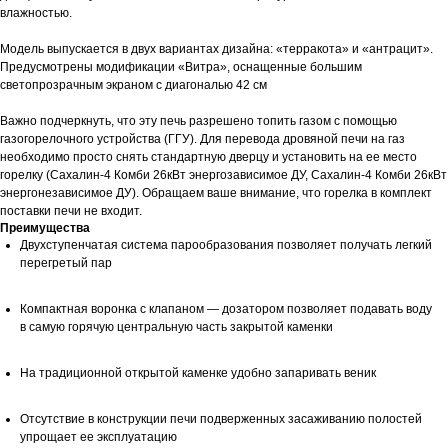
влажностью.
Модель выпускается в двух вариантах дизайна: «терракота» и «антрацит».
Предусмотрены модификации «Витра», оснащенные большим
светопрозрачным экраном с диагональю 42 см
Важно подчеркнуть, что эту печь разрешено топить газом с помощью
газогорелочного устройства (ГГУ). Для перевода дровяной печи на газ
необходимо просто снять стандартную дверцу и установить на ее место
горелку (Сахалин-4 Комби 26кВт энергозависимое ДУ, Сахалин-4 Комби 26кВт
энергонезависимое ДУ). Обращаем ваше внимание, что горелка в комплект
поставки печи не входит.
Преимущества
Двухступенчатая система парообразования позволяет получать легкий
перегретый пар
Компактная воронка с клапаном — дозатором позволяет подавать воду
в самую горячую центральную часть закрытой каменки
На традиционной открытой каменке удобно запаривать веник
Отсутствие в конструкции печи подверженных засаживанию полостей
упрощает ее эксплуатацию