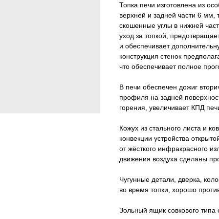
Топка печи изготовлена из ос
верхней и задней части 6 мм,
скошенные углы в нижней част
уход за топкой, предотвращае
и обеспечивает дополнительну
конструкция стенок предполаг
что обеспечивает полное прог
В печи обеспечен дожиг втори
профиля на задней поверхности
горения, увеличивает КПД печ
Кожух из стального листа и к
конвекции устройства открыт
от жёсткого инфракрасного из
движения воздуха сделаны про
Чугунные детали, дверка, кол
во время топки, хорошо проти
Зольный ящик совкового типа 