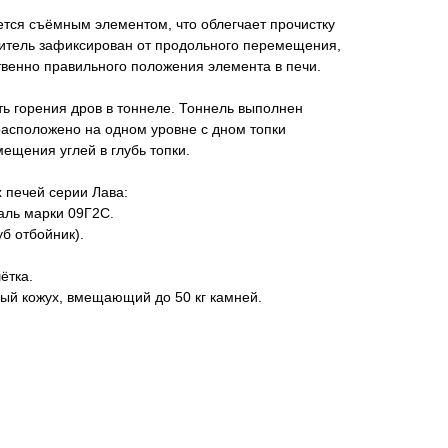
тся съёмным элементом, что облегчает прочистку
ситель зафиксирован от продольного перемещения,
твенно правильного положения элемента в печи.
ь горения дров в тоннеле. Тоннель выполнен
 расположено на одном уровне с дном топки
ещения углей в глубь топки.
печей серии Лава:
аль марки 09Г2С.
б отбойник).
ётка.
ый кожух, вмещающий до 50 кг камней.