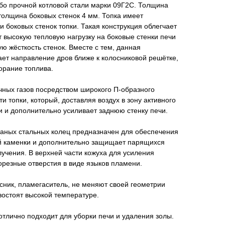
обо прочной котловой стали марки 09Г2С. Толщина
 толщина боковых стенок 4 мм. Топка имеет
и боковых стенок топки. Такая конструкция облегчает
т высокую тепловую нагрузку на боковые стенки печи
ю жёсткость стенок. Вместе с тем, данная
ает направление дров ближе к колосниковой решётке,
орание топлива.
чных газов посредством широкого П-образного
 топки, который, доставляя воздух в зону активного
и и дополнительно усиливает заднюю стенку печи.
ованых стальных колец предназначен для обеспечения
ой каменки и дополнительно защищает парящихся
лучения. В верхней части кожуха для усиления
резные отверстия в виде языков пламени.
осник, пламегаситель, не меняют своей геометрии
востоят высокой температуре.
отлично подходит для уборки печи и удаления золы.