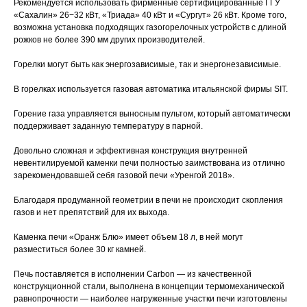
Рекомендуется использовать фирменные сертифицированные ГГУ
«Сахалин» 26−32 кВт, «Триада» 40 кВт и «Сургут» 26 кВт. Кроме того,
возможна установка подходящих газогорелочных устройств с длиной
рожков не более 390 мм других производителей.
Горелки могут быть как энергозависимые, так и энергонезависимые.
В горелках используется газовая автоматика итальянской фирмы SIT.
Горение газа управляется выносным пультом, который автоматически
поддерживает заданную температуру в парной.
Довольно сложная и эффективная конструкция внутренней
невентилируемой каменки печи полностью заимствована из отлично
зарекомендовавшей себя газовой печи «Уренгой 2018».
Благодаря продуманной геометрии в печи не происходит скопления
газов и нет препятствий для их выхода.
Каменка печи «Оранж Блю» имеет объем 18 л, в ней могут
разместиться более 30 кг камней.
Печь поставляется в исполнении Carbon — из качественной
конструкционной стали, выполнена в концепции термомеханической
равнопрочности — наиболее нагруженные участки печи изготовлены