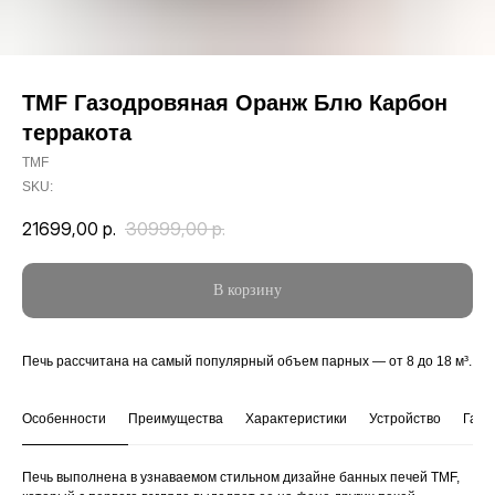
TMF Газодровяная Оранж Блю Карбон
терракота
TMF
SKU:
21699,00
р.
30999,00
р.
В корзину
Печь рассчитана на самый популярный объем парных — от 8 до 18 м³.
Особенности
Преимущества
Характеристики
Устройство
Габа
Печь выполнена в узнаваемом стильном дизайне банных печей TMF,