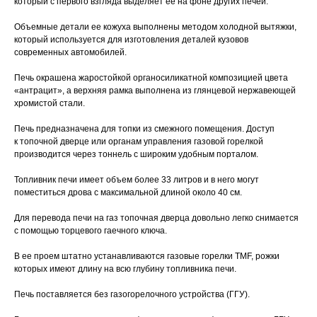
который с первого взгляда выделяет ее на фоне других печей.
Объемные детали ее кожуха выполнены методом холодной вытяжки,
который используется для изготовления деталей кузовов
современных автомобилей.
Печь окрашена жаростойкой органосиликатной композицией цвета
«антрацит», а верхняя рамка выполнена из глянцевой нержавеющей
хромистой стали.
Печь предназначена для топки из смежного помещения. Доступ
к топочной дверце или органам управления газовой горелкой
производится через тоннель с широким удобным порталом.
Топливник печи имеет объем более 33 литров и в него могут
поместиться дрова с максимальной длиной около 40 см.
Для перевода печи на газ топочная дверца довольно легко снимается
с помощью торцевого гаечного ключа.
В ее проем штатно устанавливаются газовые горелки TMF, рожки
которых имеют длину на всю глубину топливника печи.
Печь поставляется без газогорелочного устройства (ГГУ).