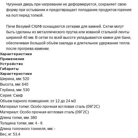
Чугунная дверь при нагревании не деформируется, сохраняет свою
форму при остывании и предотвращает попадание продуктов горения
на пол перед топкой.
Печи Везувий СКИФ оснащаются сетками для камней. Сетки могут
быть сделаны из металлического прутка или кованой стальной ленты
шириной 40 мм. В сетки по всей высоте укладываются камни для бани,
обеспечивая большой объём заклада и длительное удержание тепла
после прогрева каменки.
Характеристики
Применение
Устройство
Габариты
Характеристики
Ширина, мм: 520
Высота, мм: 640
Глубина, мм: 530
Серия: Скиф
Объем парного помещения: от 12 до 24 м3
Материал топки: Особо прочная котловая сталь (09Г2С)
Материал: Особо прочная котловая сталь (09Г2С)
Длина топки, мм: 380
Толщина топки, мм: 4 - 6
Длина топочного тоннеля, мм: -
Вес, кг: 53,4