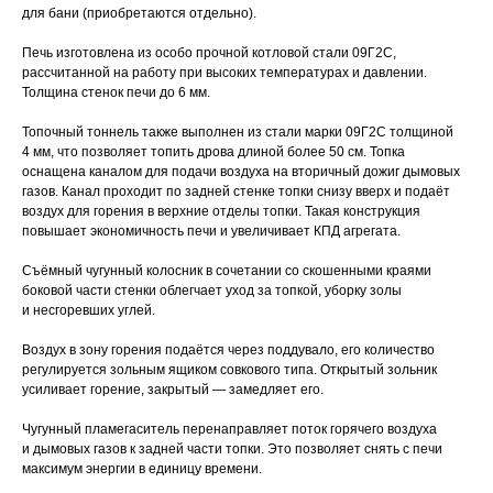
для бани (приобретаются отдельно).
Печь изготовлена из особо прочной котловой стали 09Г2С,
рассчитанной на работу при высоких температурах и давлении.
Толщина стенок печи до 6 мм.
Топочный тоннель также выполнен из стали марки 09Г2С толщиной
4 мм, что позволяет топить дрова длиной более 50 см. Топка
оснащена каналом для подачи воздуха на вторичный дожиг дымовых
газов. Канал проходит по задней стенке топки снизу вверх и подаёт
воздух для горения в верхние отделы топки. Такая конструкция
повышает экономичность печи и увеличивает КПД агрегата.
Съёмный чугунный колосник в сочетании со скошенными краями
боковой части стенки облегчает уход за топкой, уборку золы
и несгоревших углей.
Воздух в зону горения подаётся через поддувало, его количество
регулируется зольным ящиком совкового типа. Открытый зольник
усиливает горение, закрытый — замедляет его.
Чугунный пламегаситель перенаправляет поток горячего воздуха
и дымовых газов к задней части топки. Это позволяет снять с печи
максимум энергии в единицу времени.