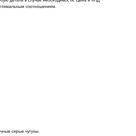
юбую деталь в случае необходимости. Цена и КПД
оптимальным соотношением.
ычные серые чугуны.