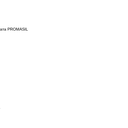
иката PROMASIL
а