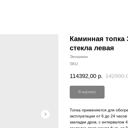
Каминная топка 
стекла левая
Экокамин
SKU:
114392,00
р.
142990,
В корзину
Топка применяется для обогр
эксплуатации от 6 до 24 часо
закладки дров, с интервалом 