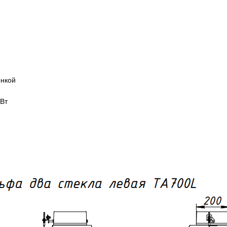
онкой
кВт