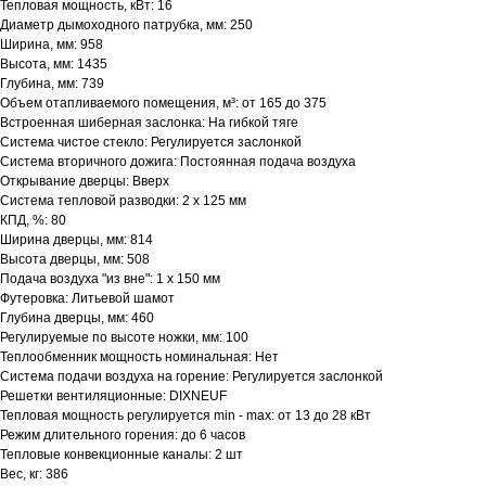
Тепловая мощность, кВт: 16
Диаметр дымоходного патрубка, мм: 250
Ширина, мм: 958
Высота, мм: 1435
Глубина, мм: 739
Объем отапливаемого помещения, м³: от 165 до 375
Встроенная шиберная заслонка: На гибкой тяге
Система чистое стекло: Регулируется заслонкой
Система вторичного дожига: Постоянная подача воздуха
Открывание дверцы: Вверх
Система тепловой разводки: 2 х 125 мм
КПД, %: 80
Ширина дверцы, мм: 814
Высота дверцы, мм: 508
Подача воздуха "из вне": 1 х 150 мм
Футеровка: Литьевой шамот
Глубина дверцы, мм: 460
Регулируемые по высоте ножки, мм: 100
Теплообменник мощность номинальная: Нет
Система подачи воздуха на горение: Регулируется заслонкой
Решетки вентиляционные: DIXNEUF
Тепловая мощность регулируется min - max: от 13 до 28 кВт
Режим длительного горения: до 6 часов
Тепловые конвекционные каналы: 2 шт
Вес, кг: 386