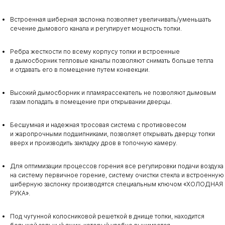
Встроенная шиберная заслонка позволяет увеличивать/уменьшать
сечение дымового канала и регулирует мощность топки.
Ребра жесткости по всему корпусу топки и встроенные
в дымосборник тепловые каналы позволяют снимать больше тепла
и отдавать его в помещение путем конвекции.
Высокий дымосборник и пламярассекатель не позволяют дымовым
газам попадать в помещение при открывании дверцы.
Бесшумная и надежная тросовая система с противовесом
и жаропрочными подшипниками, позволяет открывать дверцу топки
вверх и производить закладку дров в топочную камеру.
Для оптимизации процессов горения все регулировки подачи воздуха
на систему первичное горение, систему очистки стекла и встроенную
шиберную заслонку производятся специальным ключом «ХОЛОДНАЯ
РУКА».
Под чугунной колосниковой решеткой в днище топки, находится