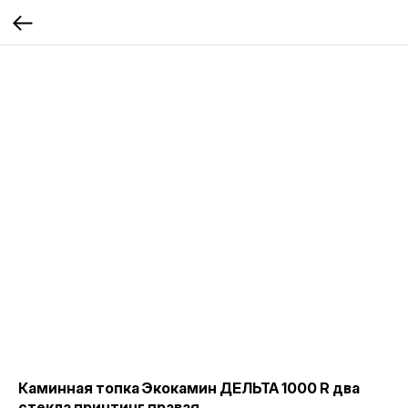
Каминная топка Экокамин ДЕЛЬТА 1000 R два
стекла принтинг правая