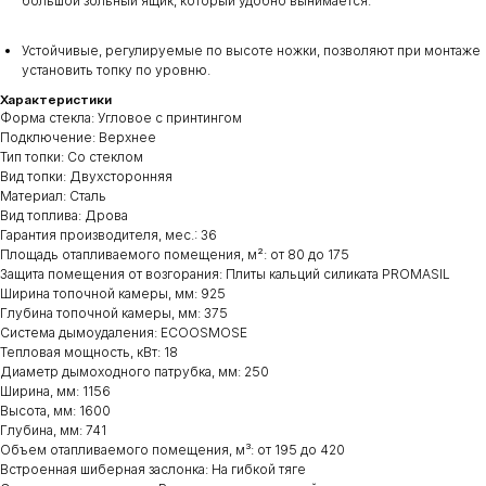
большой зольный ящик, который удобно вынимается.
Устойчивые, регулируемые по высоте ножки, позволяют при монтаже
установить топку по уровню.
Характеристики
Форма стекла: Угловое с принтингом
Подключение: Верхнее
Тип топки: Со стеклом
Вид топки: Двухсторонняя
Материал: Сталь
Вид топлива: Дрова
Гарантия производителя, мес.: 36
Площадь отапливаемого помещения, м²: от 80 до 175
Защита помещения от возгорания: Плиты кальций силиката PROMASIL
Ширина топочной камеры, мм: 925
Глубина топочной камеры, мм: 375
Система дымоудаления: ECOOSMOSE
Тепловая мощность, кВт: 18
Диаметр дымоходного патрубка, мм: 250
Ширина, мм: 1156
Высота, мм: 1600
Глубина, мм: 741
Объем отапливаемого помещения, м³: от 195 до 420
Встроенная шиберная заслонка: На гибкой тяге