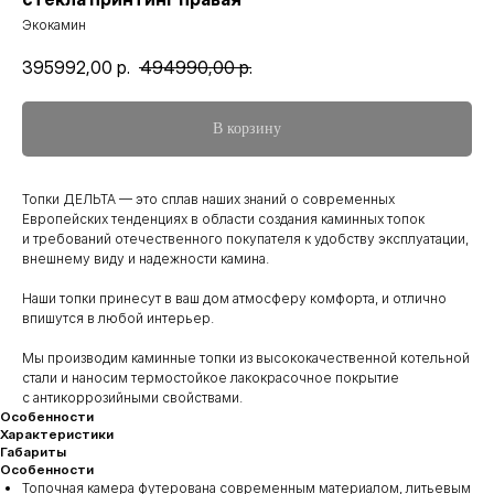
Экокамин
395992,00
р.
494990,00
р.
В корзину
Топки ДЕЛЬТА — это сплав наших знаний о современных
Европейских тенденциях в области создания каминных топок
и требований отечественного покупателя к удобству эксплуатации,
внешнему виду и надежности камина.
Наши топки принесут в ваш дом атмосферу комфорта, и отлично
впишутся в любой интерьер.
Мы производим каминные топки из высококачественной котельной
стали и наносим термостойкое лакокрасочное покрытие
с антикоррозийными свойствами.
Особенности
Характеристики
Габариты
Особенности
Топочная камера футерована современным материалом, литьевым