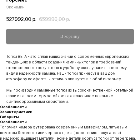
Экокамин
527992,00
р.
659990,00
р.
В корзину
Топки ВЕГА - это сплав наших знаний о современных Европейских
тенденциях в области создания каминных топок и требований
отечественного покупателя к удобству эксплуатации, внешнему
виду и надежности камина. Наши топки принесут в ваш дом
атмосферу комфорта, и отлично впишутся в любой интерьер.
Мы производим каминные топки из высококачественной котельной
стали и наносим термостойкое лакокрасочное покрытие
с антикоррозийными свойствами.
Особенности
Характеристики
Габариты
Особенности
Топочная камера футерована современным материалом, литьевым
шамотом бежевого или черного цвета (по желанию покупателя)
и надежно защищает металлические детали корпуса топки от перегрева.