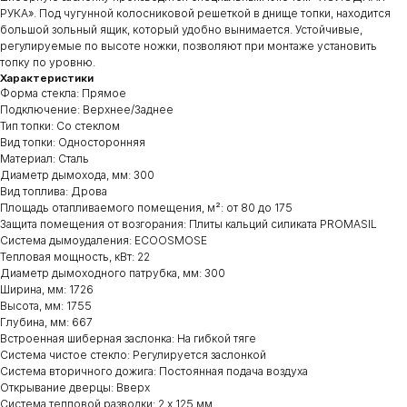
РУКА». Под чугунной колосниковой решеткой в днище топки, находится
большой зольный ящик, который удобно вынимается. Устойчивые,
регулируемые по высоте ножки, позволяют при монтаже установить
топку по уровню.
Характеристики
Форма стекла: Прямое
Подключение: Верхнее/Заднее
Тип топки: Со стеклом
Вид топки: Односторонняя
Материал: Сталь
Диаметр дымохода, мм: 300
Вид топлива: Дрова
Площадь отапливаемого помещения, м²: от 80 до 175
Защита помещения от возгорания: Плиты кальций силиката PROMASIL
Система дымоудаления: ECOOSMOSE
Тепловая мощность, кВт: 22
Диаметр дымоходного патрубка, мм: 300
Ширина, мм: 1726
Высота, мм: 1755
Глубина, мм: 667
Встроенная шиберная заслонка: На гибкой тяге
Система чистое стекло: Регулируется заслонкой
Система вторичного дожига: Постоянная подача воздуха
Открывание дверцы: Вверх
Система тепловой разводки: 2 х 125 мм