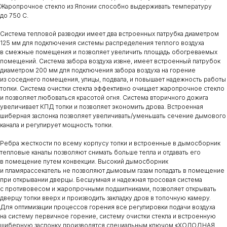
Жаропрочное стекло из Японии способно выдерживать температуру
до 750 С.
Система тепловой разводки имеет два встроенных патрубка диаметром
125 мм для подключения системы распределения теплого воздуха
в смежные помещения и позволяет увеличить площадь обогреваемых
помещений. Система забора воздуха извне, имеет встроенный патрубок
диаметром 200 мм для подключения забора воздуха на горение
из соседнего помещения, улицы, подвала, и повышает надежность работы
топки. Система очистки стекла эффективно очищает жаропрочное стекло
и позволяет любоваться красотой огня. Система вторичного дожига
увеличивает КПД топки и позволяет экономить дрова. Встроенная
шиберная заслонка позволяет увеличивать/уменьшать сечение дымового
канала и регулирует мощность топки.
Ребра жесткости по всему корпусу топки и встроенные в дымосборник
тепловые каналы позволяют снимать больше тепла и отдавать его
в помещение путем конвекции. Высокий дымосборник
и пламярассекатель не позволяют дымовым газам попадать в помещение
при открывании дверцы. Бесшумная и надежная тросовая система
с противовесом и жаропрочными подшипниками, позволяет открывать
дверцу топки вверх и производить закладку дров в топочную камеру.
Для оптимизации процессов горения все регулировки подачи воздуха
на систему первичное горение, систему очистки стекла и встроенную
шиберную заслонку производятся специальным ключом «ХОЛОДНАЯ