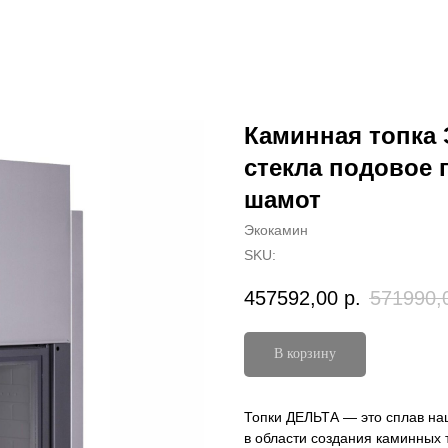
Каминная топка 
стекла подовое 
шамот
Экокамин
SKU:
457592,00
р.
571990,
В корзину
Топки ДЕЛЬТА — это сплав на
в области создания каминных 