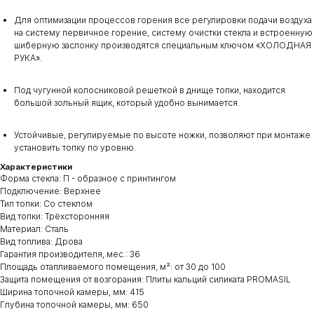
Для оптимизации процессов горения все регулировки подачи воздуха
на систему первичное горение, систему очистки стекла и встроенную
шиберную заслонку производятся специальным ключом «ХОЛОДНАЯ
РУКА».
Под чугунной колосниковой решеткой в днище топки, находится
большой зольный ящик, который удобно вынимается.
Устойчивые, регулируемые по высоте ножки, позволяют при монтаже
установить топку по уровню.
Характеристики
Форма стекла: П - образное с принтингом
Подключение: Верхнее
Тип топки: Со стеклом
Вид топки: Трёхсторонняя
Материал: Сталь
Вид топлива: Дрова
Гарантия производителя, мес.: 36
Площадь отапливаемого помещения, м²: от 30 до 100
Защита помещения от возгорания: Плиты кальций силиката PROMASIL
Ширина топочной камеры, мм: 415
Глубина топочной камеры, мм: 650