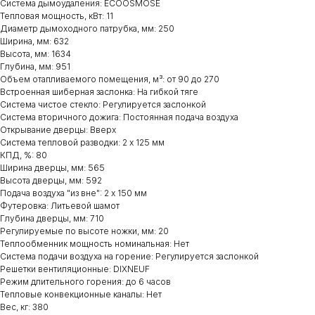
Система дымоудаления: ECOOSMOSE
Тепловая мощность, кВт: 11
Диаметр дымоходного патрубка, мм: 250
Ширина, мм: 632
Высота, мм: 1634
Глубина, мм: 951
Объем отапливаемого помещения, м³: от 90 до 270
Встроенная шиберная заслонка: На гибкой тяге
Система чистое стекло: Регулируется заслонкой
Система вторичного дожига: Постоянная подача воздуха
Открывание дверцы: Вверх
Система тепловой разводки: 2 х 125 мм
КПД, %: 80
Ширина дверцы, мм: 565
Высота дверцы, мм: 592
Подача воздуха "из вне": 2 х 150 мм
Футеровка: Литьевой шамот
Глубина дверцы, мм: 710
Регулируемые по высоте ножки, мм: 20
Теплообменник мощность номинальная: Нет
Система подачи воздуха на горение: Регулируется заслонкой
Решетки вентиляционные: DIXNEUF
Режим длительного горения: до 6 часов
Тепловые конвекционные каналы: Нет
Вес, кг: 380