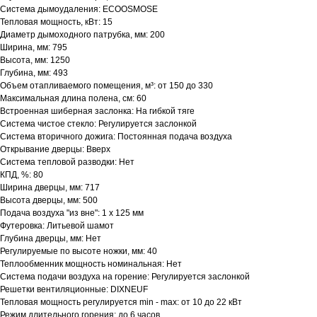
Система дымоудаления: ECOOSMOSE
Тепловая мощность, кВт: 15
Диаметр дымоходного патрубка, мм: 200
Ширина, мм: 795
Высота, мм: 1250
Глубина, мм: 493
Объем отапливаемого помещения, м³: от 150 до 330
Максимальная длина полена, см: 60
Встроенная шиберная заслонка: На гибкой тяге
Система чистое стекло: Регулируется заслонкой
Система вторичного дожига: Постоянная подача воздуха
Открывание дверцы: Вверх
Система тепловой разводки: Нет
КПД, %: 80
Ширина дверцы, мм: 717
Высота дверцы, мм: 500
Подача воздуха "из вне": 1 х 125 мм
Футеровка: Литьевой шамот
Глубина дверцы, мм: Нет
Регулируемые по высоте ножки, мм: 40
Теплообменник мощность номинальная: Нет
Система подачи воздуха на горение: Регулируется заслонкой
Решетки вентиляционные: DIXNEUF
Тепловая мощность регулируется min - max: от 10 до 22 кВт
Режим длительного горения: до 6 часов