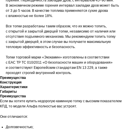
горения. Периодичность закладки дров, с интервалом 45−90 мин.
В экономичном режиме горения интервал закладки дров может быть
от 3 до 5 часов. В качестве топлива применяются сухие дрова
с влажностью не более 18%.
Все топки разработаны таким образом, что их можно топить,
с открытой и закрытой дверцей топки, независимо от наличия или
отсутствия подъемного механизма. Мы рекомендуем топить топку
с закрытой дверцей, в этом случае вы получаете максимальную
тепловую эффективность и безопасность.
Топки торговой марки «Экокамин» изготовлены в соответствии
с ЕАС ТР ТС 010/2011 «О безопасности машин и оборудования»
и соответствуют Европейским стандартам EN 13 229, а также
проходят строгий внутренний контроль.
Преимущества
Конструкция
Характеристики
Габариты
Преимущества
Если вы хотите купить недорогую каминную топку с высоким показателем
КПД, то модели Альфа полностью вас устроят.
Они отличаются:
Долговечностью;