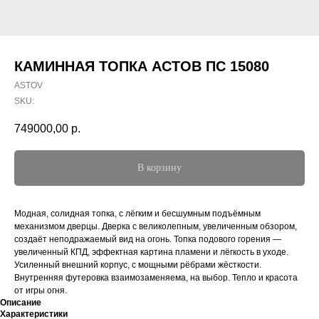
КАМИННАЯ ТОПКА АСТОВ ПС 15080
ASTOV
SKU:
749000,00
р.
В корзину
Модная, солидная топка, с лёгким и бесшумным подъёмным
механизмом дверцы. Дверка с великолепным, увеличенным обзором,
создаёт неподражаемый вид на огонь. Топка подового горения —
увеличенный КПД, эффектная картина пламени и лёгкость в уходе.
Усиленный внешний корпус, с мощными рёбрами жёсткости.
Внутренняя футеровка взаимозаменяема, на выбор. Тепло и красота
от игры огня.
Описание
Характеристики