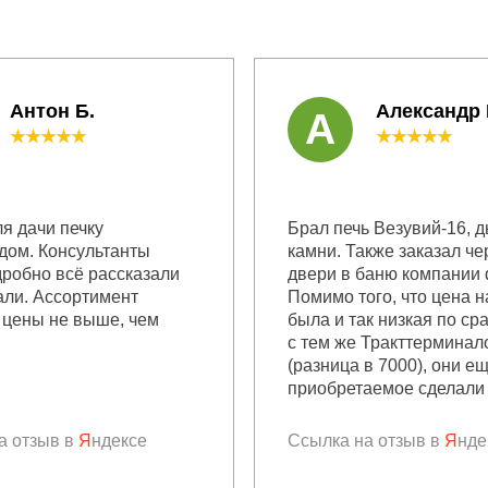
Антон Б.
Александр
А
★★★★★
★★★★★
я дачи печку
Брал печь Везувий-16, 
дом. Консультанты
камни. Также заказал че
дробно всё рассказали
двери в баню компании 
али. Ассортимент
Помимо того, что цена н
 цены не выше, чем
была и так низкая по с
с тем же Тракттерминал
(разница в 7000), они е
приобретаемое сделали 
а отзыв в
Я
ндексе
Ссылка на отзыв в
Я
нде