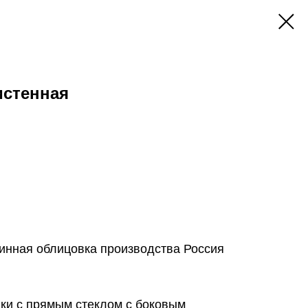
истенная
минная облицовка производства Россия
пки с прямым стеклом с боковым