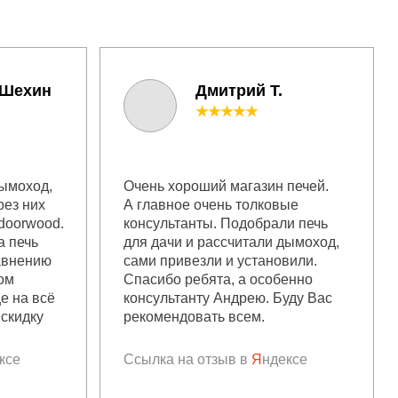
 Шехин
Дмитрий Т.
★★★★★
дымоход,
Очень хороший магазин печей.
рез них
А главное очень толковые
doorwood.
консультанты. Подобрали печь
а печь
для дачи и рассчитали дымоход,
равнению
сами привезли и установили.
ом
Спасибо ребята, а особенно
ще на всё
консультанту Андрею. Буду Вас
скидку
рекомендовать всем.
ксе
Ссылка на отзыв в
Я
ндексе