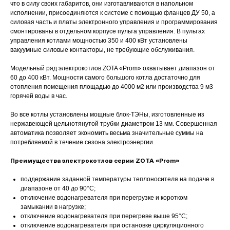
что в силу своих габаритов, они изготавливаются в напольном
исполнении, присоединяются к системе с помощью фланцев ДУ 50, а
силовая часть и платы электронного управления и программирования
смонтированы в отдельном корпусе пульта управления. В пультах
управления котлами мощностью 350 и 400 кВт установлены
вакуумные силовые контакторы, не требующие обслуживания.
Модельный ряд электрокотлов ZOTA «Prom» охватывает диапазон от
60 до 400 кВт. Мощности самого большого котла достаточно для
отопления помещения площадью до 4000 м2 или производства 9 м3
горячей воды в час.
Во все котлы установлены мощные блок-ТЭНы, изготовленные из
нержавеющей цельнотянутой трубки диаметром 13 мм. Совершенная
автоматика позволяет экономить весьма значительные суммы на
потребляемой в течение сезона электроэнергии.
Преимущества электрокотлов серии ZOTA «Prom»
поддержание заданной температуры теплоносителя на подаче в
диапазоне от 40 до 90°С;
отключение водонагревателя при перегрузке и коротком
замыкании в нагрузке;
отключение водонагревателя при перегреве выше 95°С;
отключение водонагревателя при остановке циркуляционного