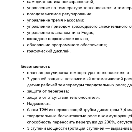
самодиагностика неисправностей;
управление по температуре теплоносителя и темпера
погодозависимое регулирование;
управление тремя насосами;
управление приводом трехходового смесительного к
управление клапаном типa Fugas;
каскадное подключение котлов;
обновление программного обеспечения;
графический дисплей.
Безопасность
плавная регулировка температуры теплоносителя от
7 уровней защиты: независимый автоматический расц
датчик рабочей температуры твердотельных реле; д
защита от перегрева;
защита от отсутствия теплоносителя;
Надежность
блоки ТЭН из нержавеющей трубки диаметром 7,4 мм
твердотельные бесконтакнтые реле в коммутирующей 
способность переносить перегрузки до 200%, отсутс
3 ступени мощности (ротация ступеней — выравнива