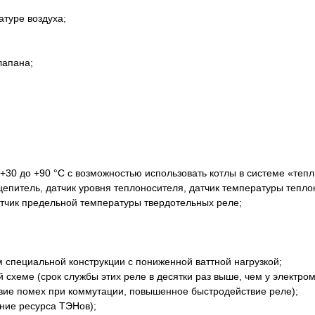
туре воздуха;
лапана;
 +30 до +90 °С с возможностью использовать котлы в системе «те
епитель, датчик уровня теплоносителя, датчик температуры теплон
атчик предельной температуры твердотельных реле;
 специальной конструкции с пониженной ваттной нагрузкой;
схеме (срок службы этих реле в десятки раз выше, чем у электро
твие помех при коммутации, повышенное быстродействие реле);
ние ресурса ТЭНов);