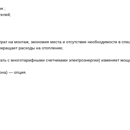
я ;
телей;
трат на монтаж, экономия места и отсутствие необходимости в сп
окращает расходы на отопление;
ать с многотарифными счетчиками электроэнергии) изменяет мощн
она) — опция.