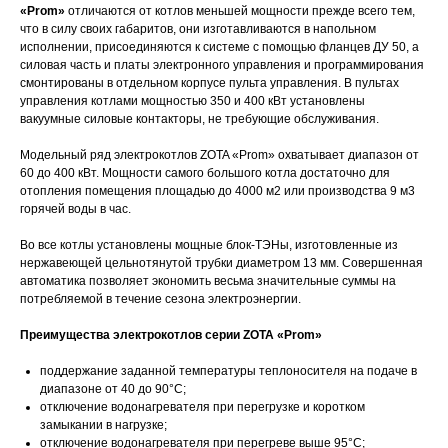
«Prom»
отличаются от котлов меньшей мощности прежде всего тем,
что в силу своих габаритов, они изготавливаются в напольном
исполнении, присоединяются к системе с помощью фланцев ДУ 50, а
силовая часть и платы электронного управления и программирования
смонтированы в отдельном корпусе пульта управления. В пультах
управления котлами мощностью 350 и 400 кВт установлены
вакуумные силовые контакторы, не требующие обслуживания.
Модельный ряд электрокотлов ZOTA «Prom» охватывает диапазон от
60 до 400 кВт. Мощности самого большого котла достаточно для
отопления помещения площадью до 4000 м2 или производства 9 м3
горячей воды в час.
Во все котлы установлены мощные блок-ТЭНы, изготовленные из
нержавеющей цельнотянутой трубки диаметром 13 мм. Совершенная
автоматика позволяет экономить весьма значительные суммы на
потребляемой в течение сезона электроэнергии.
Преимущества электрокотлов серии ZOTA «Prom»
поддержание заданной температуры теплоносителя на подаче в
диапазоне от 40 до 90°С;
отключение водонагревателя при перегрузке и коротком
замыкании в нагрузке;
отключение водонагревателя при перегреве выше 95°С;