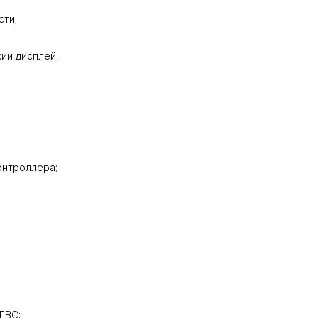
сти;
ий дисплей.
онтроллера;
ГВС;