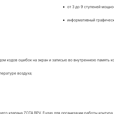
от 3 до 9 ступеней мощно
информативный графическ
дом кодов ошибок на экран и записью во внутреннюю память к
пературе воздуха;
го клапана ZOTA BPV, Fugas для организации работы контура 