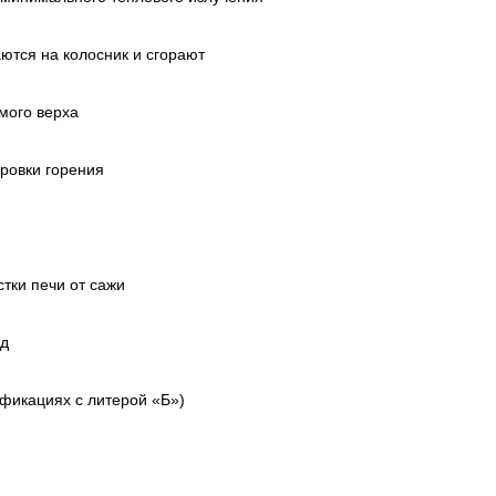
ются на колосник и сгорают
мого верха
ировки горения
тки печи от сажи
ад
фикациях с литерой «Б»)