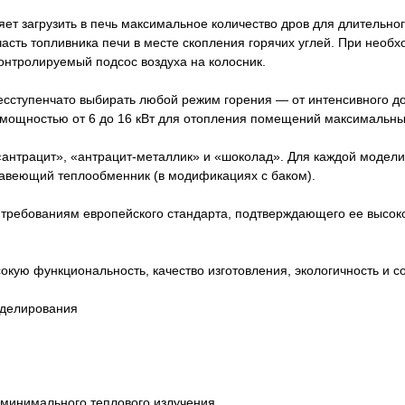
ет загрузить в печь максимальное количество дров для длительно
сть топливника печи в месте скопления горячих углей. При необх
онтролируемый подсос воздуха на колосник.
есступенчато выбирать любой режим горения — от интенсивного до
мощностью от 6 до 16 кВт для отопления помещений максимальным
 «антрацит», «антрацит-металлик» и «шоколад». Для каждой моде
жавеющий теплообменник (в модификациях с баком).
требованиям европейского стандарта, подтверждающего ее высокое 
сокую функциональность, качество изготовления, экологичность и 
оделирования
 минимального теплового излучения