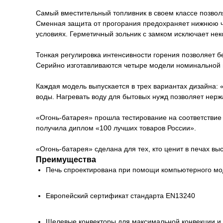
Самый вместительный топливник в своем классе позволя
Сменная защита от прогорания предохраняет нижнюю ча
условиях. Герметичный зольник с замком исключает нек
Тонкая регулировка интенсивности горения позволяет б
Серийно изготавливаются четыре модели номинальной 
Каждая модель выпускается в трех вариантах дизайна:
воды. Нагревать воду для бытовых нужд позволяет нер
«Огонь-батарея» прошла тестирование на соответствие 
получила диплом «100 лучших товаров России».
«Огонь-батарея» сделана для тех, кто ценит в печах вы
Преимущества
Печь спроектирована при помощи компьютерного м
Европейский сертификат стандарта EN13240
Щелевые конвекторы для максимальной конвекции и