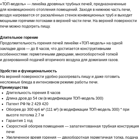
«ТОП-модель» — линейка дровяных трубных печей, предназначенные
для конвекционного отопления помещений. Заходя в нижнюю часть печи,
воздух нагревается от раскалённых стенок конвекционных труб и выходит
мощными горячими потоками в верхней части печи. На верхней поверхности
печи можно подогреть пищу.
Длительное горение
Продолжительность горения печей линейки «ТОП-модель» на одной
закладке дров — до 8 часов, что достигается конструктивными
особенностями: герметичными дверцами, многооборотной топкой
и дозированной подачей вторичного воздуха для дожигания газов.
Удобство и функциональность
На верхней поверхности удобно разогревать пищу и даже готовить
несложные блюда в интенсивном режиме работы печи.
Преимущества
Длительность горения 8 часов
Длина дров до 54 см (в модификации ТОП-модель 300)
Патент РФ № 2 429 420
Обогрев до 300 куб м³ (111 м²) (в модификации ТОП-модель 300) * при
высоте потолка 2.7 м
Гарантия 1 год
Скоростной обогрев помещения — запатентованная трубная конструкция
печи
Увеличенное время горения — двухоборотная герметичная топка, подача