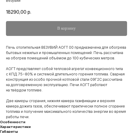
Везувий
18290,00
р.
В корзину
Печь отопительная ВЕЗУВИЙ АОГТ 00 предназначена для обогрева
бытовых нежилых и промышленных помещений. Печь рассчитана
на обогрев помещений объёмом до 100 кубических метров.
АОГТ представляет собой тепловой агрегат конвекционного типа
с КПД 75−80% и системой длительного горения топлива. Сварная
конструкция из особо прочной котловой стали 09Г2С рассчитана
на долговременную эксплуатацию. Печи АОГТ работают
на твёрдом топливе.
Две камеры сгорания, нижняя камера газификации и верхняя
камера дожига газов, обеспечивают практически полное сгорание
топлива и получение максимального количества энергии во время
работы печи.
Особенности
Характеристики
Габариты