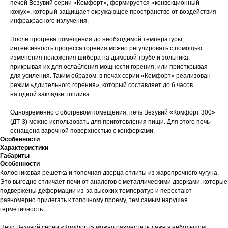
печей Везувий серии «Комфорт», формируется «конвекционный
кожух», который защищает окружающее пространство от воздействия
инфракрасного излучения.
После прогрева помещения до необходимой температуры,
интенсивность процесса горения можно регулировать с помощью
изменения положения шибера на дымовой трубе и зольника,
прикрывая их для ослабления мощности горения, или приоткрывая
для усиления. Таким образом, в печах серии «Комфорт» реализован
режим «длительного горения», который составляет до 6 часов
на одной закладке топлива.
Одновременно с обогревом помещения, печь Везувий «Комфорт 300»
(ДТ-3) можно использовать для приготовления пищи. Для этого печь
оснащена варочной поверхностью с конфорками.
Особенности
Характеристики
Габариты
Особенности
Колосниковая решетка и топочная дверца отлиты из жаропрочного чугуна.
Это выгодно отличает печи от аналогов с металлическими дверками, которые
подвержены деформации из-за высоких температур и перестают
равномерно прилегать к топочному проему, тем самым нарушая
герметичность.
Печи Везувий серии «Комфорт» можно разместить даже в небольшом