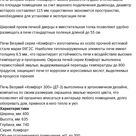
по площади помещении за счет верхнего подключения дымохода, диаметр
которого составляет 115 мм, существенно экономится пространство,
необходимое для установки и эксплуатации печи.
Широкий проем печной дверцы и вместительная топка позволяют удобно
размещать в печи стандартные поленья длиной до 55 см.
Печи Везувий серии «Комфорт» изготовлены из особо прочной котловой
стали марки 09Г2С. Наиболее теплонагруженные элементы печи имеют
толщину 6,5 мм., что гарантирует устойчивость печи к воздействию высоких
температур и прогоранию. Окраска печей серии Комфорт выполнена
термостойкой эмалью, выдерживающей перепады температуры до 800
градусов, защищает печи от коррозии и агрессивных кислот, выделяемых
в процессе горения.
Печь Везувий «Комфорт 300» (ДТ-3) выполнена в эргономичном дизайне,
компактна по своим размерам, окрашена эмалью черного цвета, что
позволяет ей органично вписаться в интерьер любого помещения, долго
обогревать дом, привнося в него тепло и уют.
Характеристики
Ширина, мм: 400
Высота, мм: 635
Глубина, мм: 740
Серия: Комфорт
Объем отапливаемого помещения, м3: до 300