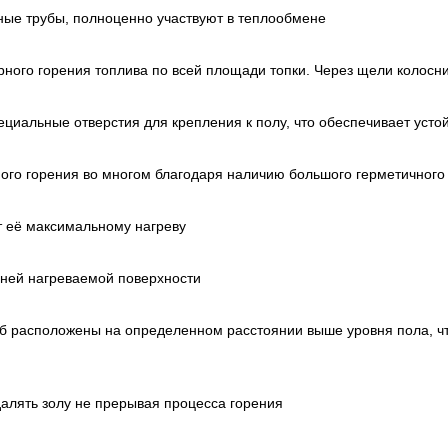
ные трубы, полноценно участвуют в теплообмене
ного горения топлива по всей площади топки. Через щели колосни
ециальные отверстия для крепления к полу, что обеспечивает усто
ого горения во многом благодаря наличию большого герметичного
т её максимальному нагреву
хней нагреваемой поверхности
б расположены на определенном расстоянии выше уровня пола, что
алять золу не прерывая процесса горения