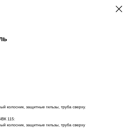
ль
нный колосник, защитные гильзы, труба сверху.
 ЧВК 115:
нный колосник, защитные гильзы, труба сверху