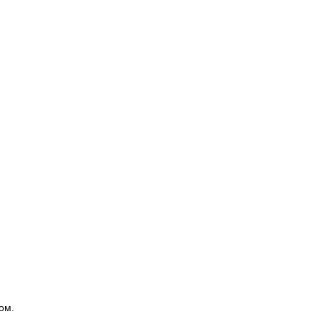
.
ом.