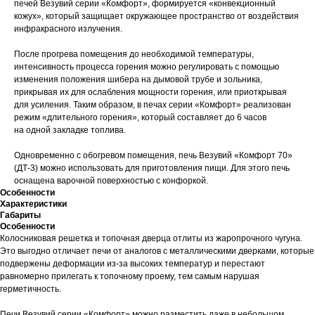
печей Везувий серии «Комфорт», формируется «конвекционный
кожух», который защищает окружающее пространство от воздействия
инфракрасного излучения.
После прогрева помещения до необходимой температуры,
интенсивность процесса горения можно регулировать с помощью
изменения положения шибера на дымовой трубе и зольника,
прикрывая их для ослабления мощности горения, или приоткрывая
для усиления. Таким образом, в печах серии «Комфорт» реализован
режим «длительного горения», который составляет до 6 часов
на одной закладке топлива.
Одновременно с обогревом помещения, печь Везувий «Комфорт 70»
(ДТ-3) можно использовать для приготовления пищи. Для этого печь
оснащена варочной поверхностью с конфоркой.
Особенности
Характеристики
Габариты
Особенности
Колосниковая решетка и топочная дверца отлиты из жаропрочного чугуна.
Это выгодно отличает печи от аналогов с металлическими дверками, которые
подвержены деформации из-за высоких температур и перестают
равномерно прилегать к топочному проему, тем самым нарушая
герметичность.
Печи Везувий серии «Комфорт» можно разместить даже в небольшом