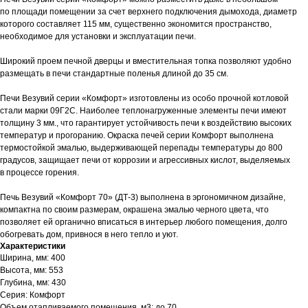
по площади помещении за счет верхнего подключения дымохода, диаметр
которого составляет 115 мм, существенно экономится пространство,
необходимое для установки и эксплуатации печи.
Широкий проем печной дверцы и вместительная топка позволяют удобно
размещать в печи стандартные поленья длиной до 35 см.
Печи Везувий серии «Комфорт» изготовлены из особо прочной котловой
стали марки 09Г2С. Наиболее теплонагруженные элементы печи имеют
толщину 3 мм., что гарантирует устойчивость печи к воздействию высоких
температур и прогоранию. Окраска печей серии Комфорт выполнена
термостойкой эмалью, выдерживающей перепады температуры до 800
градусов, защищает печи от коррозии и агрессивных кислот, выделяемых
в процессе горения.
Печь Везувий «Комфорт 70» (ДТ-3) выполнена в эргономичном дизайне,
компактна по своим размерам, окрашена эмалью черного цвета, что
позволяет ей органично вписаться в интерьер любого помещения, долго
обогревать дом, привнося в него тепло и уют.
Характеристики
Ширина, мм: 400
Высота, мм: 553
Глубина, мм: 430
Серия: Комфорт
Объем отапливаемого помещения, м3: до 70