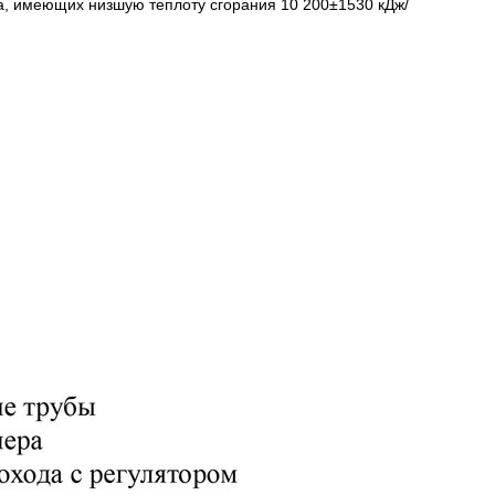
ва, имеющих низшую теплоту сгорания 10 200±1530 кДж/