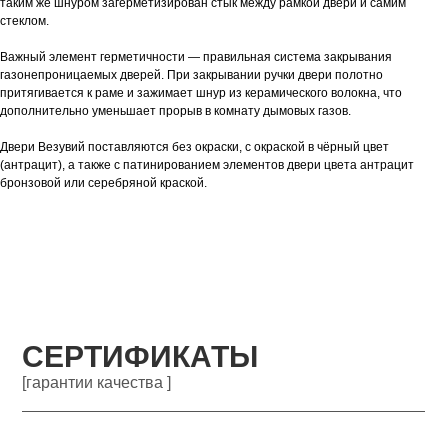
таким же шнуром загерметизирован стык между рамкой двери и самим
стеклом.
Важный элемент герметичности — правильная система закрывания
газонепроницаемых дверей. При закрывании ручки двери полотно
притягивается к раме и зажимает шнур из керамического волокна, что
дополнительно уменьшает прорыв в комнату дымовых газов.
Двери Везувий поставляются без окраски, с окраской в чёрный цвет
(антрацит), а также с патинированием элементов двери цвета антрацит
бронзовой или серебряной краской.
СЕРТИФИКАТЫ
[гарантии качества ]