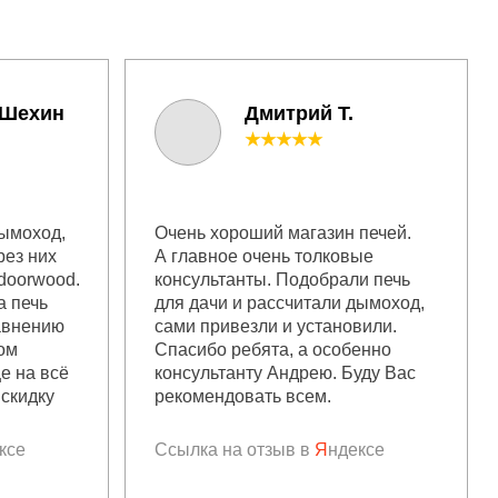
 Шехин
Дмитрий Т.
★★★★★
дымоход,
Очень хороший магазин печей.
рез них
А главное очень толковые
doorwood.
консультанты. Подобрали печь
а печь
для дачи и рассчитали дымоход,
равнению
сами привезли и установили.
ом
Спасибо ребята, а особенно
ще на всё
консультанту Андрею. Буду Вас
скидку
рекомендовать всем.
ксе
Ссылка на отзыв в
Я
ндексе