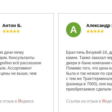
Антон Б.
Александр
А
★★★★★
★★★★★
я дачи печку
Брал печь Везувий-16, 
дом. Консультанты
камни. Также заказал че
дробно всё рассказали
двери в баню компании 
али. Ассортимент
Помимо того, что цена н
 цены не выше, чем
была и так низкая по с
с тем же Тракттерминал
(разница в 7000), они е
приобретаемое сделали 
а отзыв в
Я
ндексе
Ссылка на отзыв в
Я
нде