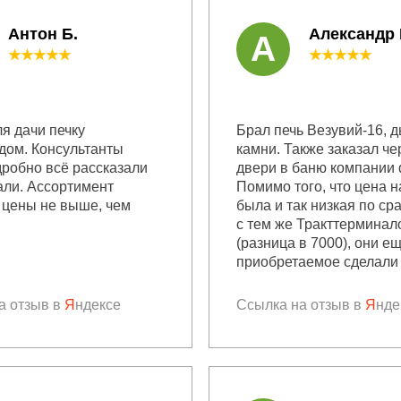
Антон Б.
Александр
А
★★★★★
★★★★★
я дачи печку
Брал печь Везувий-16, 
дом. Консультанты
камни. Также заказал че
дробно всё рассказали
двери в баню компании 
али. Ассортимент
Помимо того, что цена н
 цены не выше, чем
была и так низкая по с
с тем же Тракттерминал
(разница в 7000), они е
приобретаемое сделали 
а отзыв в
Я
ндексе
Ссылка на отзыв в
Я
нде