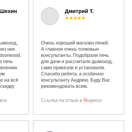
 Шехин
Дмитрий Т.
★★★★★
дымоход,
Очень хороший магазин печей.
рез них
А главное очень толковые
doorwood.
консультанты. Подобрали печь
а печь
для дачи и рассчитали дымоход,
равнению
сами привезли и установили.
ом
Спасибо ребята, а особенно
ще на всё
консультанту Андрею. Буду Вас
скидку
рекомендовать всем.
ксе
Ссылка на отзыв в
Я
ндексе