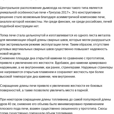
Центральное расположение дымохода на печах такого типа является
уникальной особенностью печи «Тунгуска 2017». Это конструктивное
решение стало возможным благодаря асимметричной компоновке печи,
аналоги которой неизвестны. Ни среди финских, ни среди российских, печей
подобной конструкции нет.
Топка печи стала цельногнутой и изготавливается из одного листа металла
для минимизации общей длины сварных швов, которые могли разрушаться
при экстремальном режиме эксплуатации печи. Таким образом, отсутствие
угловых вертикальных сварных швов существенно повышает надежность
новой модели.
Снижение площади дна открытой каменки по сравнению с прототипом,
привело к увеличению его жесткости. Вдобавок, дно каменки армировано
наружными, а не внутренними, как ранее, стрингерами. Наружные стрингеры
не нагреваются открытым пламенем и сохраняют жесткость при более
высокой температуре дна каменки, чем внутренние.
Сокращение длины печи привело к увеличению жесткости ее боковых
поверхностей, а также позволило увеличить место в парной.
При некотором сокращении длины топливника до самой популярной длины
дров 40 см, снижение его объема было минимизировано применением
плоского пода печи, взамен существенно скошенного у прототипа. Скосы
топки существенно сокращали объем топливника.