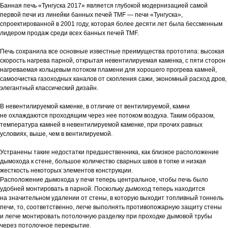
Банная печь «Тунгуска 2017» является глубокой модернизацией самой
первой печи из линейки банных печей TMF — печи «Тунгуска»,
спроектированной в 2001 году, которая более десяти лет была бессменным
лидером продаж среди всех банных печей TMF.
Печь сохранила все основные известные преимущества прототипа: высокая
скорость нагрева парной, открытая невентилируемая каменка, с пяти сторон
нагреваемая кольцевым потоком пламени для хорошего прогрева камней,
самоочистка газоходных каналов от скопления сажи, экономный расход дров,
элегантный классический дизайн.
В невентилируемой каменке, в отличие от вентилируемой, камни
не охлаждаются проходящим через нее потоком воздуха. Таким образом,
температура камней в невентилируемой каменке, при прочих равных
условиях, выше, чем в вентилируемой.
Устранены такие недостатки предшественника, как близкое расположение
дымохода к стене, большое количество сварных швов в топке и низкая
жесткость некоторых элементов конструкции.
Расположение дымохода у печи теперь центральное, чтобы печь было
удобней монтировать в парной. Поскольку дымоход теперь находится
на значительном удалении от стены, в которую выходит топливный тоннель
печи, то, соответственно, легче выполнять противопожарную защиту стены
и легче монтировать потолочную разделку при проходке дымовой трубы
через потолочное перекрытие.