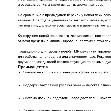
и освежать веник, а также испарять ароматизаторы.
По сравнению с предыдущей версией у новой печи сокра
каменки. Благодаря увеличенной закрытой каменке, кот
что под силу далеко не всем газовым и дровяным мета
Конструкция новой печи такова, что максимальная тепло
от печи предельно минимизировано, поэтому с этой пе
Традиционно для газовых печей TMF механизм управлен
для работы на природном или сжиженном газе. Рекомен
других производителей соответствующие по рекоменду
Преимущества
Специально спроектирована для эффективной работ
Поддерживает режим русской бани — высокая относи
Система двойной подготовки пара дает легкий качес
От печи исходит мягкое комфортное тепло