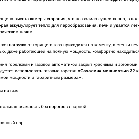
щена высота камеры сгорания, что позволило существенно, в полт
орая аккумулирует тепло для парообразования, печи и удается ле
ллическим печам.
вая нагрузка от горящего газа приходится на каменку, а стенки пе
чью, даже работающей на полную мощность, комфортно находитьс
ия горелками и газовой автоматикой закрыт красивым и эргоном
дуется использовать газовые горелки
«Сахалин» мощностью 32 к
емой мощности и габаритным размерам.
ы на газе
тельная влажность без перегрева парной
твенный пар