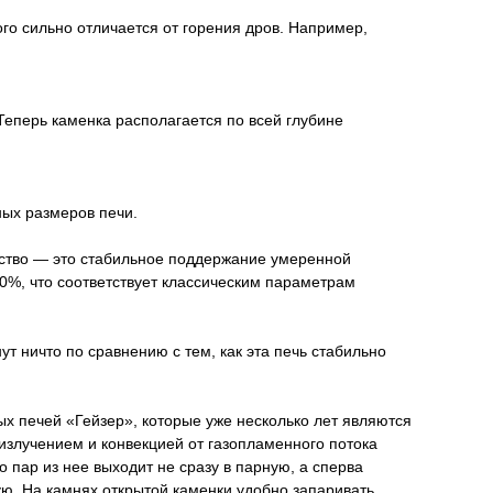
го сильно отличается от горения дров. Например,
Теперь каменка располагается по всей глубине
ых размеров печи.
инство — это стабильное поддержание умеренной
60%, что соответствует классическим параметрам
т ничто по сравнению с тем, как эта печь стабильно
ых печей «Гейзер», которые уже несколько лет являются
излучением и конвекцией от газопламенного потока
 пар из нее выходит не сразу в парную, а сперва
ую. На камнях открытой каменки удобно запаривать