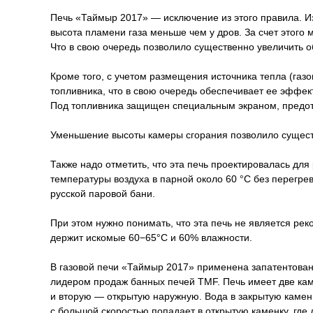
Печь «Таймыр 2017» — исключение из этого правила. Из
высота пламени газа меньше чем у дров. За счет этого
Что в свою очередь позволило существенно увеличить о
Кроме того, с учетом размещения источника тепла (газ
топливника, что в свою очередь обеспечивает ее эффе
Под топливника защищен специальным экраном, предо
Уменьшение высоты камеры сгорания позволило существ
Также надо отметить, что эта печь проектировалась дл
температуры воздуха в парной около 60 °C без перегре
русской паровой бани.
При этом нужно понимать, что эта печь не является рек
держит искомые 60−65°C и 60% влажности.
В газовой печи «Таймыр 2017» применена запатентованн
лидером продаж банных печей TMF. Печь имеет две кам
и вторую — открытую наружную. Вода в закрытую каменку
с большой скоростью попадает в открытую каменку, где