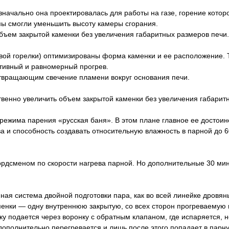
начально она проектировалась для работы на газе, горение которо
 мы смогли уменьшить высоту камеры сгорания.
бъем закрытой каменки без увеличения габаритных размеров печи.
овой горелки) оптимизированы форма каменки и ее расположение. 
ктивный и равномерный прогрев.
твращающим свечение пламени вокруг основания печи.
енно увеличить объем закрытой каменки без увеличения габаритн
я режима парения «русская баня». В этом плане главное ее досто
ва и способность создавать относительную влажность в парной до 
ордсменом по скорости нагрева парной. Но дополнительные 30 мину
ая система двойной подготовки пара, как во всей линейке дровян
енки — одну внутреннюю закрытую, со всех сторон прогреваемую 
 подается через воронку с обратным клапаном, где испаряется, но
 дополнительно перегревается и лишь после этого попадает в парн