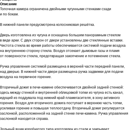
Описание
Топочная камера ограничена двойными чугунными стенками сзади
и по бокам.
В нижней панели предусмотрена колосниковая решётка.
Дверь изготовлена из чугуна и оснащена большим панорамным стеклом
в виде арки. С двух сторон от двери установлены две стеклянные вставки.
Чистота стекла во время работы обеспечивается системой подачи воздуха
на внутреннюю сторону стекла. Воздух отсекает дымовые газы и пламя
от поверхности стекла, предотвращая закопчение и потемнение стекла.
Ручка управления системой размещена в верхней части передней панели,
над дверью. В нижней части двери размещена ручка задвижки для подачи
воздуха на первичное горение.
Вторичный дожиг в печи-камине обеспечивается двойной задней стенкой:
здесь между стенкой и внутренней облицовкой топки из чугуна есть канал,
идущий из поддувала под нижний край пламегасителя, в зону активного
горения. Воздух для вторичного дожига поступает в верхнюю часть топки,
усиливая горение и повышая теплоотдачу. Вторичный дожиг регулируется
заслонкой, расположенной на задней стенке печи-камина. Ручка управления
заслонкой находится справа.
Зольный ящик коробчатого типа изготовлен из стали и закрывает