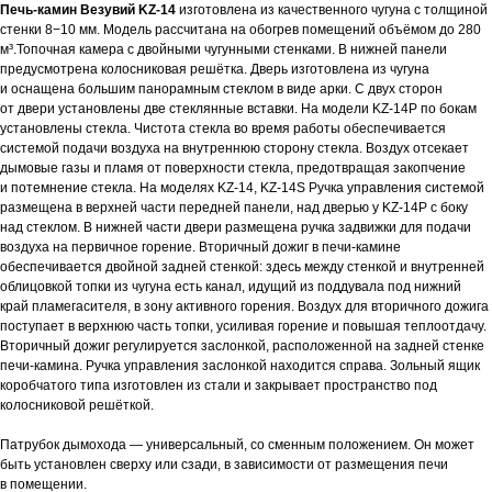
Печь-камин Везувий KZ-14
изготовлена из качественного чугуна с толщиной
стенки 8−10 мм. Модель рассчитана на обогрев помещений объёмом до 280
м³.Топочная камера с двойными чугунными стенками. В нижней панели
предусмотрена колосниковая решётка. Дверь изготовлена из чугуна
и оснащена большим панорамным стеклом в виде арки. С двух сторон
от двери установлены две стеклянные вставки. На модели KZ-14Р по бокам
установлены стекла. Чистота стекла во время работы обеспечивается
системой подачи воздуха на внутреннюю сторону стекла. Воздух отсекает
дымовые газы и пламя от поверхности стекла, предотвращая закопчение
и потемнение стекла. На моделях KZ-14, KZ-14S Ручка управления системой
размещена в верхней части передней панели, над дверью у KZ-14Р с боку
над стеклом. В нижней части двери размещена ручка задвижки для подачи
воздуха на первичное горение. Вторичный дожиг в печи-камине
обеспечивается двойной задней стенкой: здесь между стенкой и внутренней
облицовкой топки из чугуна есть канал, идущий из поддувала под нижний
край пламегасителя, в зону активного горения. Воздух для вторичного дожига
поступает в верхнюю часть топки, усиливая горение и повышая теплоотдачу.
Вторичный дожиг регулируется заслонкой, расположенной на задней стенке
печи-камина. Ручка управления заслонкой находится справа. Зольный ящик
коробчатого типа изготовлен из стали и закрывает пространство под
колосниковой решёткой.
Патрубок дымохода — универсальный, со сменным положением. Он может
быть установлен сверху или сзади, в зависимости от размещения печи
в помещении.