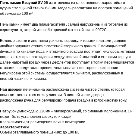
Печь-камин Везувий SV-05
изготовлена из качественного жаростойкого
чугуна с толщиной стенок 6-8 мм. Модель рассчитана на обогрев помещений
объёмом до 100 м³.
Печь камин имеет два пламегасителя , самый нагруженный изготовлен из
вермикулита, второй из особо прочной котловой стали 09Г2С.
Боковые стенки и дно топки усилены вермикулитовыми плитами , задняя
двойная чугунная стенка с системой вторичного дожига. С помощью этой
функции по каналам подачи вторичного воздуха поступает кислород, который
нагревается при прохождении между топочной камерой и стенками корпуса.
Далее нагретый воздух через дефлектор поступает в топку, перемешивается
с газами - продуктами горения, чем вызывает повторное возгорание.
Регулировка этой системы осуществляется рычагом, расположенным в
нижней части печи-камина.
Над дверцей печи-камина расположена система чистое стекло, которая
помогает оставаться стеклу чистым. В нижней части дверцы
расположена ручка для регулировки подачи воздуха в колосниковую зону.
Патрубок дымохода Ø 120мм – универсальный, со сменным положением. Он
может быть установлен сверху или сзади
в зависимости от размещения печи в помещении.
Характеристики
Объём отапливаемого помещения:: до 100 м3